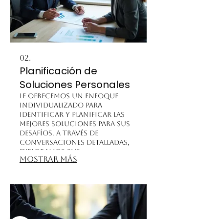
02.
Planificación de
Soluciones Personales
Le ofrecemos un enfoque
individualizado para
identificar y planificar las
mejores soluciones para sus
desafíos. A través de
conversaciones detalladas,
exploramos sus
Mostrar más
circunstancias para crear
un plan de acción claro y
efectivo. Nuestro objetivo es
empoderarle con una
estrategia bien definida para
alcanzar sus metas.