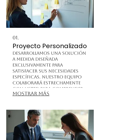
01.
Proyecto Personalizado
Desarrollamos una solución
a medida diseñada
exclusivamente para
satisfacer sus necesidades
específicas. Nuestro equipo
colaborará estrechamente
con usted para comprender
Mostrar más
sus objetivos y entregar un
resultado excepcional. Este
servicio garantiza que
obtendrá una propuesta
única que se alinea
perfectamente con sus
expectativas.