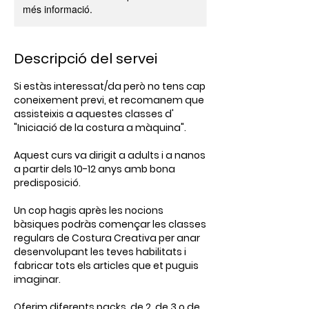
més informació.
Descripció del servei
Si estàs interessat/da però no tens cap
coneixement previ, et recomanem que
assisteixis a aquestes classes d'
"Iniciació de la costura a màquina".
Aquest curs va dirigit a adults i a nanos
a partir dels 10-12 anys amb bona
predisposició.
Un cop hagis après les nocions
bàsiques podràs començar les classes
regulars de Costura Creativa per anar
desenvolupant les teves habilitats i
fabricar tots els articles que et puguis
imaginar.
Oferim diferents packs, de 2, de 3 o de