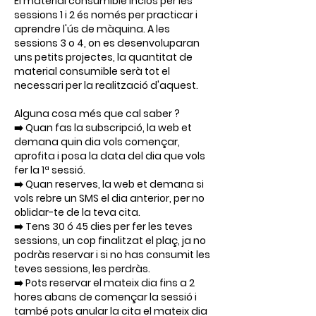
El material consumible inclòs per les
sessions 1 i 2 és només per practicar i
aprendre l'ús de màquina. A les
sessions 3 o 4, on es desenvoluparan
uns petits projectes, la quantitat de
material consumible serà tot el
necessari per la realització d'aquest.
Alguna cosa més que cal saber ?
➡️ Quan fas la subscripció, la web et
demana quin dia vols començar,
aprofita i posa la data del dia que vols
fer la 1ª sessió.
➡️ Quan reserves, la web et demana si
vols rebre un SMS el dia anterior, per no
oblidar-te de la teva cita.
➡️ Tens 30 ó 45 dies per fer les teves
sessions, un cop finalitzat el plaç, ja no
podràs reservar i si no has consumit les
teves sessions, les perdràs.
➡️ Pots reservar el mateix dia fins a 2
hores abans de començar la sessió i
també pots anular la cita el mateix dia