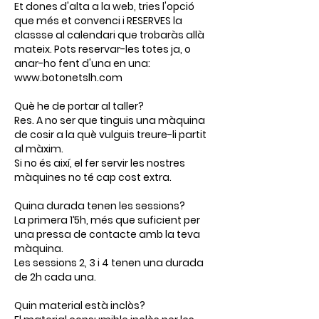
Et dones d'alta a la web, tries l'opció
que més et convenci i RESERVES la
classse al calendari que trobaràs allà
mateix. Pots reservar-les totes ja, o
anar-ho fent d'una en una:
www.botonetslh.com
Què he de portar al taller?
Res. A no ser que tinguis una màquina
de cosir a la què vulguis treure-li partit
al màxim.
Si no és així, el fer servir les nostres
màquines no té cap cost extra.
Quina durada tenen les sessions?
La primera 1’5h, més que suficient per
una pressa de contacte amb la teva
màquina.
Les sessions 2, 3 i 4 tenen una durada
de 2h cada una.
Quin material està inclòs?