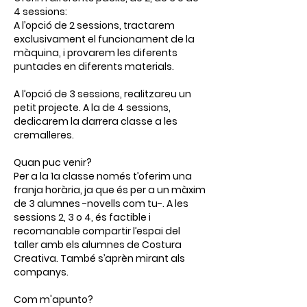
4 sessions:
A l’opció de 2 sessions, tractarem
exclusivament el funcionament de la
màquina, i provarem les diferents
puntades en diferents materials.
A l’opció de 3 sessions, realitzareu un
petit projecte. A la de 4 sessions,
dedicarem la darrera classe a les
cremalleres.
Quan puc venir?
Per a la 1a classe només t’oferim una
franja horària, ja que és per a un màxim
de 3 alumnes -novells com tu-. A les
sessions 2, 3 o 4, és factible i
recomanable compartir l’espai del
taller amb els alumnes de Costura
Creativa. També s’aprèn mirant als
companys.
Com m'apunto?