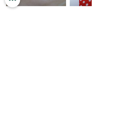
Política de cancel·lació
Gràcies per la vostra reserva.
Podreu reservar la vostra cita fins a 2h
abans del començament de la sessió, i
anul·lar-la fins a 6h d'antelació.
Disposeu de:
- 30 dies per a consumir les vostres
sessions amb l’opció de 2 sessions.
- 45 dies per a consumir les vostres
sessions amb les opcions de 3 i/o 4
sessions.
Un cop finalitzat el períodes de 30/45
dies, si no s’han consumit la totalitat de
les sessions, es perdran.
En tots els PACKS, la sessió 1 es
realitzarà exclusivament amb un
màxim de 3 alumnes, les següents
sessions ja es poden realitzar amb un