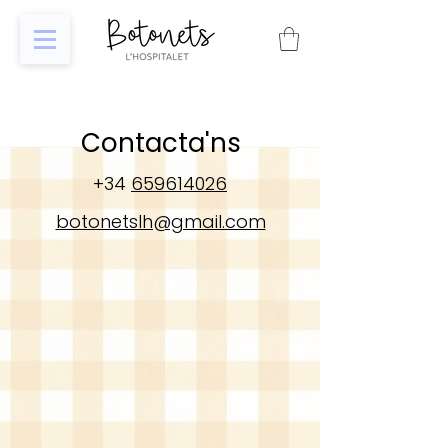
Contacta'ns
+34
659614026
botonetslh@gmail.com