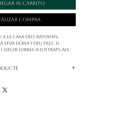
egar al carrito
ealizar compra
u a La Casa dels Ratolins,
 seva dona i deu fills. Li
llegir llibres il·lustrats als
 Sam és un científic i ho sap tot
esa.
roducte
 les seves aventures a la sèrie
am són adequats per a totes les
a dels Ratolins.
ent indestructibles i fan 12